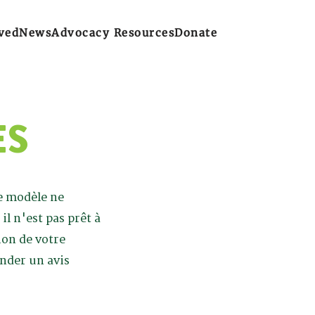
ved
News
Advocacy Resources
Donate
ES
e modèle ne
l n'est pas prêt à
ion de votre
nder un avis